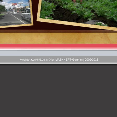
www.potatoworld.de is © by MAEHNERT-Germany 2002/2015